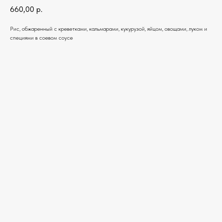
660,00
р.
Рис, обжаренный с креветками, кальмарами, кукурузой, яйцом, овощами, луком и
специями в соевом соусе